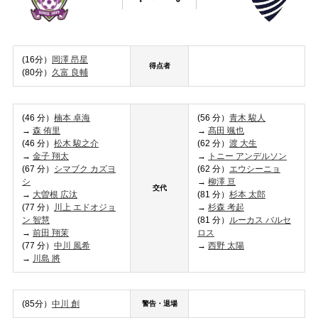
(16分）
岡澤 昂星
得点者
(80分）
久富 良輔
(46 分）
楠本 卓海
(56 分）
青木 駿人
→
森 侑里
→
髙田 颯也
(46 分）
松木 駿之介
(62 分）
渡 大生
→
金子 翔太
→
トニー アンデルソン
(67 分）
シマブク カズヨ
(62 分）
エウシーニョ
シ
→
柳澤 亘
交代
→
大曽根 広汰
(81 分）
杉本 太郎
(77 分）
川上 エドオジョ
→
杉森 考起
ン 智慧
(81 分）
ルーカス バルセ
→
前田 翔茉
ロス
(77 分）
中
川 風希
→
西野 太陽
→
川島 將
(85分）
中川 創
警告・退場