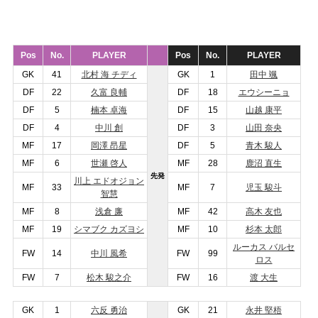
Pos
No.
PLAYER
Pos
No.
PLAYER
GK
41
北村 海 チディ
GK
1
田中 颯
DF
22
久富 良輔
DF
18
エウシーニョ
DF
5
楠本 卓海
DF
15
山越 康平
DF
4
中川 創
DF
3
山田 奈央
MF
17
岡澤 昂星
DF
5
青木 駿人
MF
6
世瀬 啓人
MF
28
鹿沼 直生
先発
川上 エドオジョン
MF
33
MF
7
児玉 駿斗
智慧
MF
8
浅倉 廉
MF
42
高木 友也
MF
19
シマブク カズヨシ
MF
10
杉本 太郎
ルーカス バルセ
FW
14
中
川 風希
FW
99
ロス
FW
7
松木 駿之介
FW
16
渡 大生
GK
1
六反 勇治
GK
21
永井 堅梧