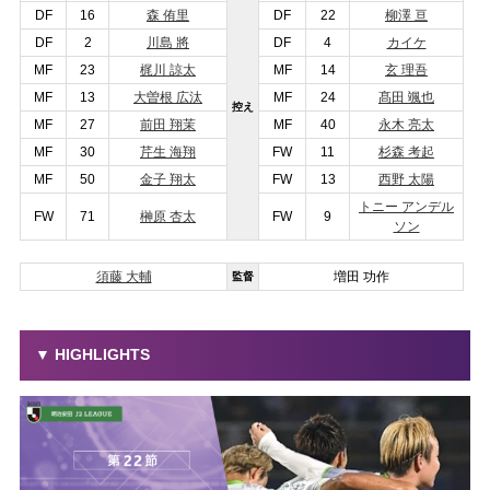
DF
16
森 侑里
DF
22
柳澤 亘
DF
2
川島 將
DF
4
カイケ
MF
23
梶川 諒太
MF
14
玄 理吾
MF
13
大曽根 広汰
MF
24
髙田 颯也
控え
MF
27
前田 翔茉
MF
40
永木 亮太
MF
30
芹生 海翔
FW
11
杉森 考起
MF
50
金子 翔太
FW
13
西野 太陽
トニー アンデル
FW
71
榊原 杏太
FW
9
ソン
須藤 大輔
増田 功作
監督
▼ HIGHLIGHTS