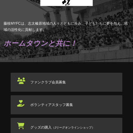
藤枝MYFCは、志太榛原地域の人々とともに歩み、子どもたちに夢を与え、地
域の活性化に貢献します。
ホームタウンと共に！
ファンクラブ
会員募集
ボランティアスタッフ
募集
グッズの購入
（Jリーグオンラインショップ）