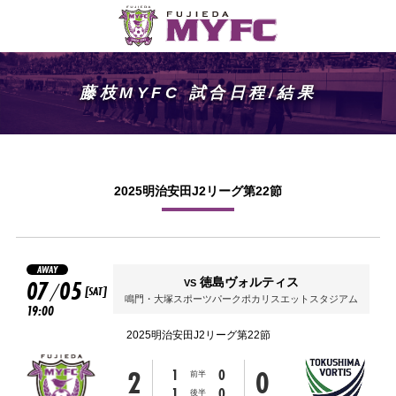
藤枝MYFC 試合日程/結果
2025明治安田J2リーグ第22節
AWAY
07
05
徳島ヴォルティス
VS
/
[SAT]
鳴門・大塚スポーツパークポカリスエットスタジアム
19:00
2025明治安田J2リーグ第22節
2
0
1
0
前半
1
0
後半