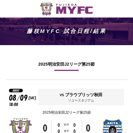
藤枝MYFC 試合日程/結果
2025明治安田J2リーグ第25節
AWAY
08
09
ブラウブリッツ秋田
VS
/
[SAT]
ソユースタジアム
18:00
2025明治安田J2リーグ第25節
0
0
0
0
前半
0
0
後半