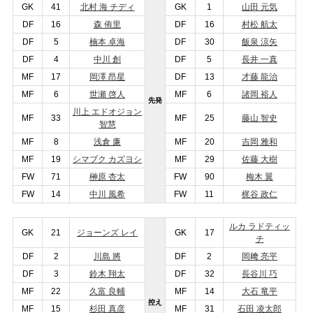
GK
41
北村 海 チディ
GK
1
山田 元気
DF
16
森 侑里
DF
16
村松 航太
DF
5
楠本 卓海
DF
30
飯泉 涼矢
DF
4
中川 創
DF
5
長井 一真
MF
17
岡澤 昂星
DF
13
才藤 龍治
MF
6
世瀬 啓人
MF
6
諸岡 裕人
先発
川上 エドオジョン
MF
33
MF
25
藤山 智史
智慧
MF
8
浅倉 廉
MF
20
吉岡 雅和
MF
19
シマブク カズヨシ
MF
29
佐藤 大樹
FW
71
榊原 杏太
FW
90
梅木 翼
FW
14
中
川 風希
FW
11
梶谷 政仁
ルカ ラドティッ
GK
21
ジョーンズ レイ
GK
17
チ
DF
2
川島 將
DF
2
岡﨑 亮平
DF
3
鈴木 翔太
DF
32
長谷川 巧
MF
22
久富 良輔
MF
14
大石 竜平
控え
MF
15
杉田 真彦
MF
31
石田 凌太郎