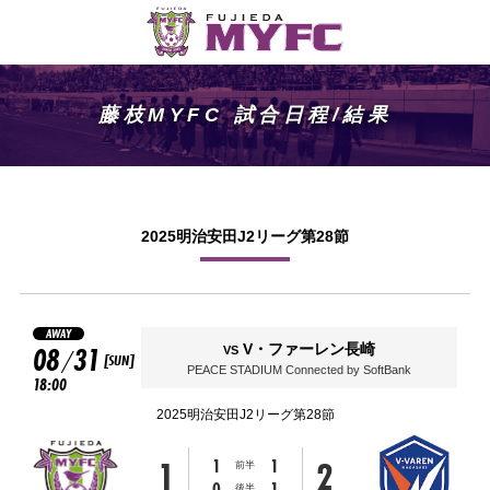
藤枝MYFC 試合日程/結果
2025明治安田J2リーグ第28節
AWAY
08
31
V・ファーレン長崎
VS
/
[SUN]
PEACE STADIUM Connected by SoftBank
18:00
2025明治安田J2リーグ第28節
1
2
1
1
前半
0
1
後半