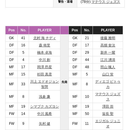
(78分)
マテウス ジェズス
警告・退場
Pos
No.
PLAYER
Pos
No.
PLAYER
GK
41
北村 海 チディ
GK
21
後藤 雅明
DF
16
森 侑里
DF
17
高畑 奎汰
DF
5
楠本 卓海
DF
29
新井 一耀
DF
4
中川 創
DF
44
江川 湧清
MF
17
岡澤 昂星
DF
48
照山 颯人
MF
15
杉田 真彦
MF
5
山口 蛍
川上 エドオジョン
ディエゴ ピトゥ
先発
MF
33
MF
8
智慧
カ
マテウス ジェズ
MF
8
浅倉 廉
MF
10
ス
MF
19
シマブク カズヨシ
MF
19
澤田 崇
FW
14
中
川 風希
MF
50
翁長 聖
エジガル ジュニ
FW
9
矢村 健
FW
11
オ