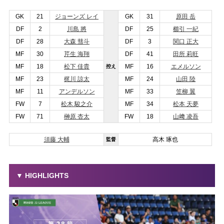
GK
21
ジョーンズ レイ
GK
31
原田 岳
DF
2
川島 將
DF
25
櫛引 一紀
DF
28
大森 彗斗
DF
3
関口 正大
MF
30
芹生 海翔
DF
41
田所 莉旺
MF
18
松下 佳貴
MF
16
エメルソン
控え
MF
23
梶川 諒太
MF
24
山田 陸
MF
11
アンデルソン
MF
33
笠柳 翼
FW
7
松木 駿之介
MF
34
松本 天夢
FW
71
榊原 杏太
FW
18
山﨑 凌吾
須藤 大輔
高木 琢也
監督
▼ HIGHLIGHTS