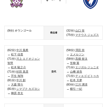
(9分) オウンゴール
(32分)
山口 蛍
得点者
(75分)
マテウス ジェズス
(62分)
中
川 風希
(58分)
澤田 崇
→
松下 佳貴
→
エメルソン
(71分)
川上 エドオジョン
(58分)
高畑 奎汰
智慧
→
笠柳 翼
→
松木 駿之介
(71分)
エジガル ジュニオ
(71分)
杉田 真彦
→
山﨑 凌吾
交代
→
芹生 海翔
(71分)
ディエゴ ピトゥカ
(81分)
中川 創
→
松本 天夢
→
大森 彗斗
(83分)
江川 湧清
(81分)
シマブク カズヨシ
→
櫛引 一紀
→
榊原 杏太