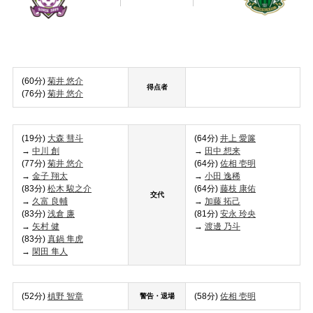
(60分)
菊井 悠介
得点者
(76分)
菊井 悠介
(19分)
大森 彗斗
(64分)
井上 愛簾
→
中川 創
→
田中 想来
(77分)
菊井 悠介
(64分)
佐相 壱明
→
金子 翔太
→
小田 逸稀
(83分)
松木 駿之介
(64分)
藤枝 康佑
交代
→
久富 良輔
→
加藤 拓己
(83分)
浅倉 廉
(81分)
安永 玲央
→
矢村 健
→
渡邊 乃斗
(83分)
真鍋 隼虎
→
閑田 隼人
(52分)
槙野 智章
(58分)
佐相 壱明
警告・退場