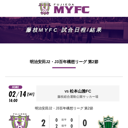
藤枝MYFC 試合日程/結果
明治安田J2・J3百年構想リーグ 第2節
HOME
02
14
松本山雅FC
VS
/
[SAT]
藤枝総合運動公園サッカー場
14:00
明治安田J2・J3百年構想リーグ 第2節
2
0
0
0
前半
2
0
後半