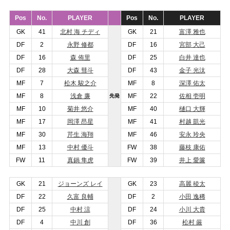
Pos
No.
PLAYER
Pos
No.
PLAYER
GK
41
北村 海 チディ
GK
21
富澤 雅也
DF
2
永野 修都
DF
16
宮部 大己
DF
16
森 侑里
DF
25
白井 達也
DF
28
大森 彗斗
DF
43
金子 光汰
MF
7
松木 駿之介
MF
8
深澤 佑太
MF
8
浅倉 廉
MF
22
佐相 壱明
先発
MF
10
菊井 悠介
MF
40
樋口 大輝
MF
17
岡澤 昂星
MF
41
村越 凱光
MF
30
芹生 海翔
MF
46
安永 玲央
MF
13
中村 優斗
FW
38
藤枝 康佑
FW
11
真鍋 隼虎
FW
39
井上 愛簾
GK
21
ジョーンズ レイ
GK
23
高麗 稜太
DF
22
久富 良輔
DF
2
小田 逸稀
DF
25
中村 涼
DF
24
小川 大貴
DF
4
中川 創
DF
36
松村 厳