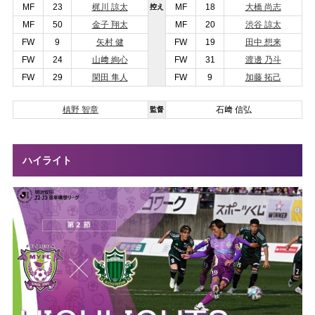
MF
23
梶川 諒太
MF
18
大橋 尚志
控え
MF
50
金子 翔太
MF
20
渋谷 諒太
FW
9
矢村 健
FW
19
田中 想来
FW
24
山﨑 絢心
FW
31
渡邊 乃斗
FW
29
閑田 隼人
FW
9
加藤 拓己
槙野 智章
石﨑 信弘
監督
ハイライト