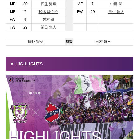
MF
30
芹生 海翔
MF
7
中島 舜
MF
7
松木 駿之介
FW
29
田中 幹大
FW
9
矢村 健
FW
29
閑田 隼人
槙野 智章
田村 雄三
監督
▼ HIGHLIGHTS