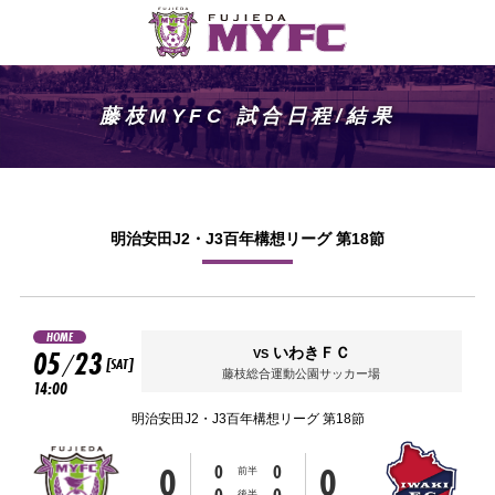
藤枝MYFC 試合日程/結果
明治安田J2・J3百年構想リーグ 第18節
HOME
05
23
いわきＦＣ
VS
/
[SAT]
藤枝総合運動公園サッカー場
14:00
明治安田J2・J3百年構想リーグ 第18節
0
0
0
0
前半
0
0
後半