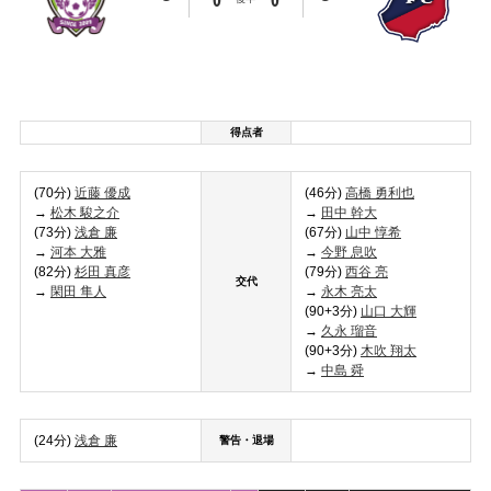
得点者
(70分)
近藤 優成
(46分)
高橋 勇利也
→
松木 駿之介
→
田中 幹大
(73分)
浅倉 廉
(67分)
山中 惇希
→
河本 大雅
→
今野 息吹
(82分)
杉田 真彦
(79分)
西谷 亮
交代
→
閑田 隼人
→
永木 亮太
(90+3分)
山口 大輝
→
久永 瑠音
(90+3分)
木吹 翔太
→
中島 舜
(24分)
浅倉 廉
警告・退場