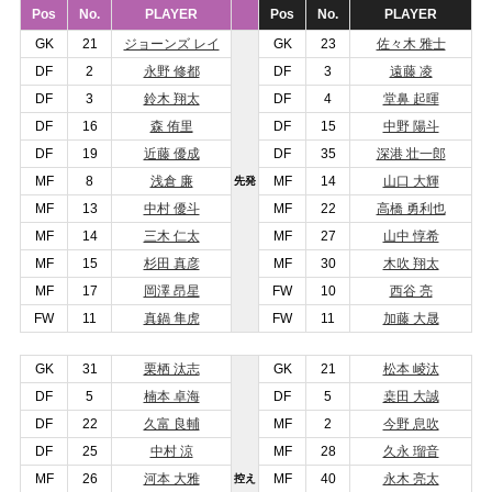
Pos
No.
PLAYER
Pos
No.
PLAYER
GK
21
ジョーンズ レイ
GK
23
佐々木 雅士
DF
2
永野 修都
DF
3
遠藤 凌
DF
3
鈴木 翔太
DF
4
堂鼻 起暉
DF
16
森 侑里
DF
15
中野 陽斗
DF
19
近藤 優成
DF
35
深港 壮一郎
MF
8
浅倉 廉
MF
14
山口 大輝
先発
MF
13
中村 優斗
MF
22
高橋 勇利也
MF
14
三木 仁太
MF
27
山中 惇希
MF
15
杉田 真彦
MF
30
木吹 翔太
MF
17
岡澤 昂星
FW
10
西谷 亮
FW
11
真鍋 隼虎
FW
11
加藤 大晟
GK
31
栗栖 汰志
GK
21
松本 崚汰
DF
5
楠本 卓海
DF
5
桒田 大誠
DF
22
久富 良輔
MF
2
今野 息吹
DF
25
中村 涼
MF
28
久永 瑠音
MF
26
河本 大雅
MF
40
永木 亮太
控え