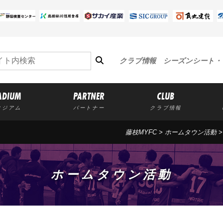
クラブ情報
シーズンシート・
ADIUM
PARTNER
CLUB
タジアム
パートナー
クラブ情報
藤枝MYFC
>
ホームタウン活動
ホームタウン活動