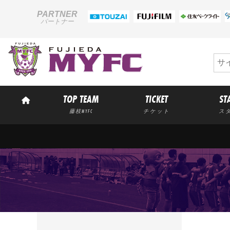
PARTNER
パートナー
TOP TEAM
TICKET
ST
藤枝MYFC
チケット
ス