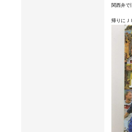
関西弁で
帰りにＪ