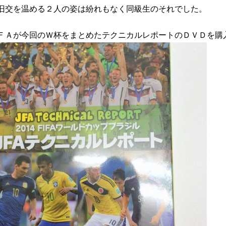
旧交を温める２人の姿は紛れもなく同級生のそれでした。
ＦＡが今回のＷ杯をまとめたテクニカルレポートのＤＶＤを購