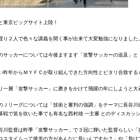
と東京ビッグサイト上陸！
渡り２人で色々な講義を聞く事が出来て大変勉強になりました
のサッカーについては今後ますます「攻撃サッカーの追及」と
い昨年からＭＹＦＣが取り組んできた方向性とピタリ合致する
り一層「攻撃サッカー」に磨きをかけて飛躍の年にしようと大
のＪリーグについては「技術と審判の強調」をテーマに長谷川
幕戦で笛を吹いた事でも有名な西村雄 一主審 とのディスカッ
谷川監督は昨季「攻撃サッカー」で３冠に輝いた監督らしい「
ロスタイムって後半の方があんなに長いんですか？」や「負け