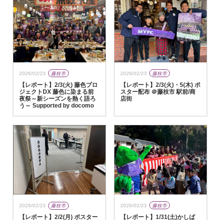
2026/02/23
藤枝市
2026/02/23
藤枝市
【レポート】2/3(火) 藤色プロ
【レポート】2/3(火)・5(木) ポ
ジェクトDX 藤色に染まる前
スター配布 ＠藤枝市 駅前/商
夜祭～新シーズンを熱く語ろ
店街
う～ Supported by docomo
2026/02/23
藤枝市
2026/02/23
藤枝市
【レポート】1/31(土)かしば
【レポート】2/2(月) ポスター