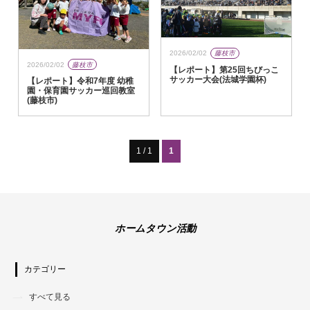
2026/02/02
藤枝市
2026/02/02
藤枝市
【レポート】第25回ちびっこ
サッカー大会(法城学園杯)
【レポート】令和7年度 幼稚
園・保育園サッカー巡回教室
(藤枝市)
1 / 1
1
ホームタウン活動
カテゴリー
すべて見る