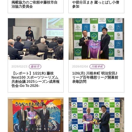
や節分豆まき 蹴っとばし小僧
掲載協力のご依頼＠藤枝市自
参加
治協力委員会
2026/02/23
藤枝市
2026/02/04
川根本町
【レポート】1/22(木) 藤枝
1/26(月) 川根本町 明治安田J
Next100 スポーツツーリズム
リーグ百年構想リーグ開幕前
共創会議 2025シーズン成果報
表敬訪問
告会-Go To 2026-