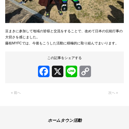
豆まきに参加して地域の皆様と交流をすることで、改めて日本の伝統行事の
大切さを感じました。
藤枝MYFCでは、今後もこうした活動に積極的に取り組んでまいります。
この記事をシェアする
Facebook
X
Line
Copy
Link
« 前へ
次へ »
ホームタウン活動