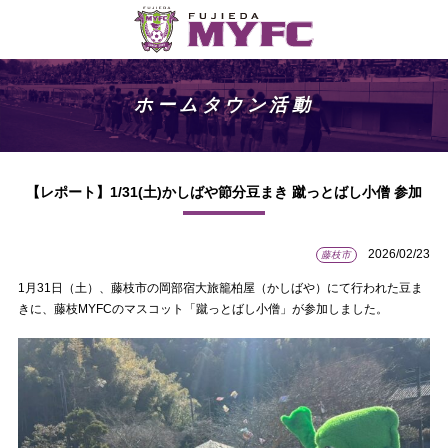
ホームタウン活動
【レポート】1/31(土)かしばや節分豆まき 蹴っとばし小僧 参加
2026/02/23
藤枝市
1月31日（土）、藤枝市の岡部宿大旅籠柏屋（かしばや）にて行われた豆ま
きに、藤枝MYFCのマスコット「蹴っとばし小僧」が参加しました。