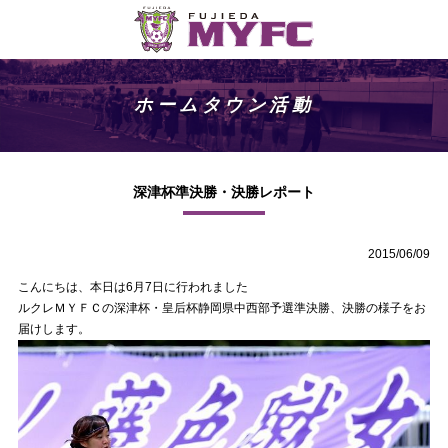
ホームタウン活動
深津杯準決勝・決勝レポート
2015/06/09
こんにちは、本日は6月7日に行われました
ルクレＭＹＦＣの深津杯・皇后杯静岡県中西部予選準決勝、決勝の様子をお
届けします。