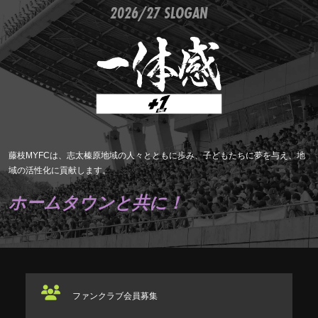
2026/27 SLOGAN
藤枝MYFCは、志太榛原地域の人々とともに歩み、子どもたちに夢を与え、地
域の活性化に貢献します。
ホームタウンと共に！
ファンクラブ
会員募集