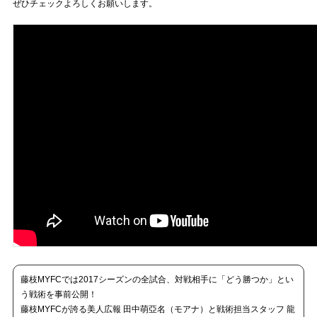
ぜひチェックよろしくお願いします。
藤枝MYFCでは2017シーズンの全試合、対戦相手に「どう勝つか」とい
う戦術を事前公開！
藤枝MYFCが誇る美人広報 田中萌亞名（モアナ）と戦術担当スタッフ 龍