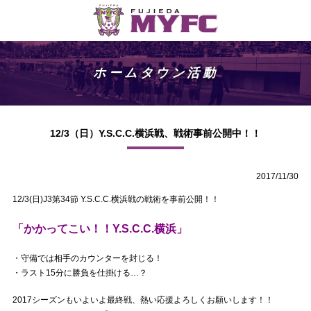
ホームタウン活動
12/3（日）Y.S.C.C.横浜戦、戦術事前公開中！！
2017/11/30
12/3(日)J3第34節 Y.S.C.C.横浜戦の戦術を事前公開！！
「かかってこい！！Y.S.C.C.横浜」
・守備では相手のカウンターを封じる！
・ラスト15分に勝負を仕掛ける…？
2017シーズンもいよいよ最終戦、熱い応援よろしくお願いします！！