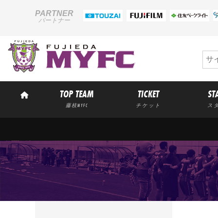
PARTNER
パートナー
TOP TEAM
TICKET
ST
藤枝MYFC
チケット
ス