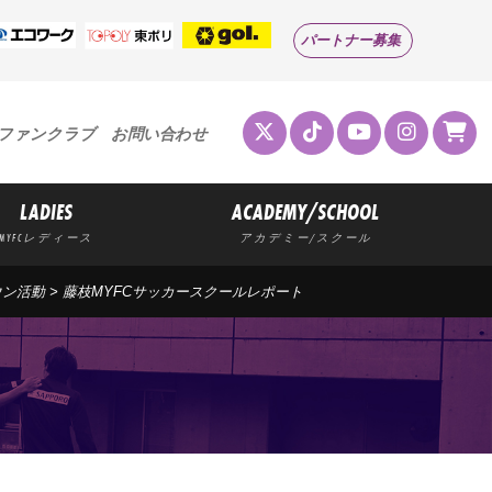
パートナー募集
ファンクラブ
お問い合わせ
LADIES
ACADEMY/SCHOOL
MYFCレディース
アカデミー/スクール
ウン活動
>
藤枝MYFCサッカースクールレポート