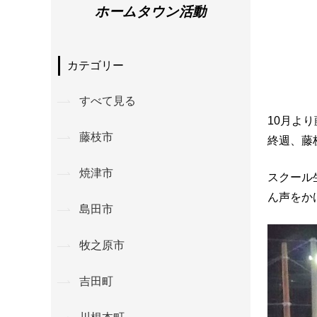
ホームタウン活動
カテゴリー
すべて見る
10月よ
藤枝市
終週、藤
焼津市
スクール
ん声をか
島田市
牧之原市
吉田町