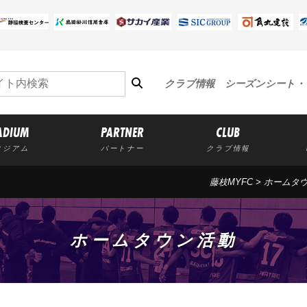
クラブ情報
シーズンシート・
ADIUM
PARTNER
CLUB
タジアム
パートナー
クラブ情報
藤枝MYFC
>
ホームタ
ホームタウン活動