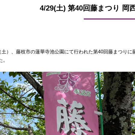
4/29(土) 第40回藤まつり
日（土）、藤枝市の蓮華寺池公園にて行われた第40回藤まつりに
た。