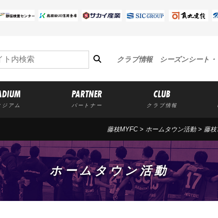
クラブ情報
シーズンシート・
ADIUM
PARTNER
CLUB
タジアム
パートナー
クラブ情報
藤枝MYFC
>
ホームタウン活動
>
藤枝
ホームタウン活動