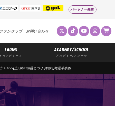
パートナー募集
ファンクラブ
お問い合わせ
LADIES
ACADEMY/SCHOOL
MYFCレディース
アカデミー/スクール
市
>
4/29(土) 第40回藤まつり 岡西宏祐選手参加