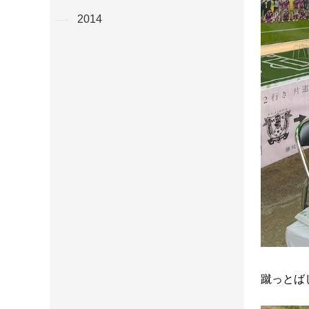
2014
蹴っとば