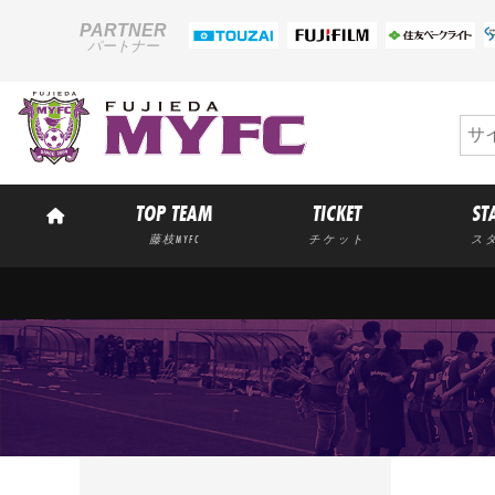
PARTNER
パートナー
TOP TEAM
TICKET
ST
藤枝MYFC
チケット
ス