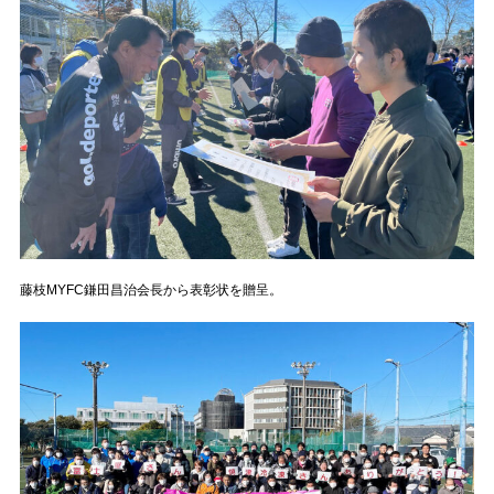
藤枝MYFC鎌田昌治会長から表彰状を贈呈。