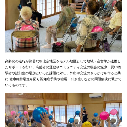
高齢化の進行が顕著な朝比奈地区をモデル地区として地域・産官学が連携し
たサポートを行い、高齢者の運動やコミュニティ交流の機会の減少、買い物
弱者や認知症の増加といった課題に対し、外出や交流のきっかけを作ると共
に 健康維持増進を図り認知症予防や独居、引き籠りなどの問題解決に繋げて
いくものです。