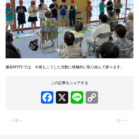
藤枝MYFCでは、今後もこうした活動に積極的に取り組んで参ります。
この記事をシェアする
Facebook
X
Line
Copy
Link
« 前へ
次へ »