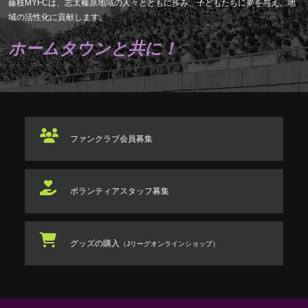
藤枝MYFCは、志太榛原地域の人々とともに歩み、子どもたちに夢を与え、地
域の活性化に貢献します。
ホームタウンと共に！
ファンクラブ
会員募集
ボランティアスタッフ
募集
グッズの購入
（Jリーグオンラインショップ）