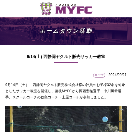
ホームタウン活動
9/14(土) 西静岡ヤクルト販売サッカー教室
2024/09/21
島田市
9月14日（土）、西静岡ヤクルト販売株式会社様の社員のお子様32名を対象
としたサッカー教室を開催し、藤枝MYFCから岡西宏祐選手・中川風希選
手、スクールコーチの鮫島コーチ・土屋コーチが参加しました。