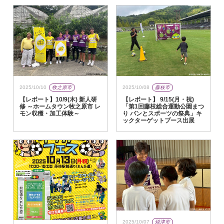
2025/10/10
牧之原市
2025/10/08
藤枝市
【レポート】10/9(木) 新人研
【レポート】 9/15(月・祝)
修 ～ホームタウン牧之原市 レ
「第1回藤枝総合運動公園まつ
モン収穫・加工体験～
り パンとスポーツの祭典」キ
ックターゲットブース出展
2025/10/07
焼津市