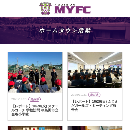
ホームタウン活動
2025/10/31
藤枝市
2025/10/31
島田市
【レポート】10/26(日) ふじえ
だガールズ・ミーティング報
【レポート】10/28(火) スクー
告会
ルコーチ 学校訪問 ＠島田市立
金谷小学校