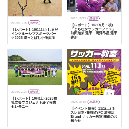
2025/10/15
藤枝市
2025/10/15
島田市
【レポート】10/13(月・祝)
「まちなかサッカーフェス」
【レポート】10/11(土) しまだ
前田翔茉 選手・岡澤昂星 選手
インクルーシブスポーツパー
参加
ク2025 蹴っとばし小僧参加
2025/10/14
焼津市
【レポート】10/4(土) 2025福
2025/10/10
島田市
祉支援プロジェクト終了報告
セレモニー
【イベント情報】11/1(土) ネ
スレ日本×藤枝MYFC 清掃活
動 and サッカー教室 開催のお
知らせ