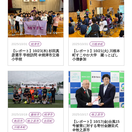
2025/10/31
焼津市
2025/10/31
川根本町
【レポート】10/23(木) 杉田真
【レポート】10/21(火) 川根本
彦選手 学校訪問 ＠焼津市立港
町すこやか大学 蹴っとばし
小学校
小僧参加
2025/10/19
藤枝市
焼津市
2025/10/17
牧之原市
島田市
牧之原市
吉田町
【レポート】10/17(金)台風15
号被害に対する寄付金贈呈式
川根本町
＠牧之原市