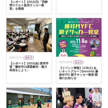
【レポート】10/12(日)「西静
岡ヤクルト販売サッカー教
室」を開催
2025/10/17
藤枝市
2025/10/16
島田市
【レポート】10/10(金) 探求学
習「藤枝市の課題解決・魅力
【イベント情報】11/8(土) あ
発信をしよう」
いネットグループpresents 藤
枝MYFC 親子サッカー教室 開
催のお知らせ