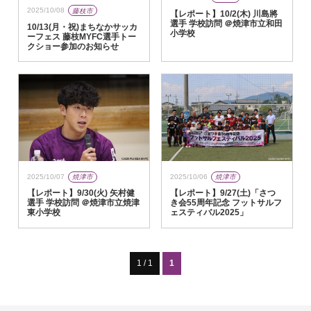
2025/10/08
藤枝市
【レポート】10/2(木) 川島將
選手 学校訪問 ＠焼津市立和田
10/13(月・祝)まちなかサッカ
小学校
ーフェス 藤枝MYFC選手トー
クショー参加のお知らせ
2025/10/07
焼津市
2025/10/06
焼津市
【レポート】9/30(火) 矢村健
【レポート】9/27(土)「さつ
選手 学校訪問 ＠焼津市立焼津
き会55周年記念 フットサルフ
東小学校
ェスティバル2025」
1 / 1
1