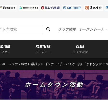
クラブ情報
シーズンシート・
ADIUM
PARTNER
CLUB
タジアム
パートナー
クラブ情報
>
ホームタウン活動
>
藤枝市
>
【レポート】10/13(月・祝) 「まちなかサッ
ホームタウン活動