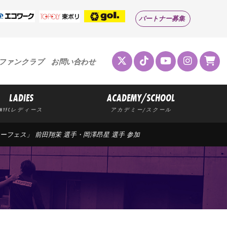
パートナー募集
ファンクラブ
お問い合わせ
LADIES
ACADEMY/SCHOOL
MYFCレディース
アカデミー/スクール
カーフェス」 前田翔茉 選手・岡澤昂星 選手 参加