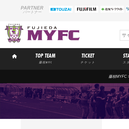
PARTNER
パートナー
TOP TEAM
TICKET
ST
藤枝MYFC
チケット
ス
藤枝MYFC