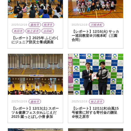
2025/12/19
藤枝市
焼津市
2025/12/19
川根本町
島田市
牧之原市
吉田町
【レポート】12/16(火) サッカ
ー巡回教室＠川根本町（三園
【レポート】2025年 ふじのく
合同）
にジュニア防災士養成講座
2025/12/19
藤枝市
2025/12/19
牧之原市
【レポート】12/13(土) スポー
【レポート】12/11(木)台風15
ツ＆健康フェスタinふじえだ
号被害に対する寄付金の贈呈
2025 蹴っとばし小僧 参加
＠牧之原市