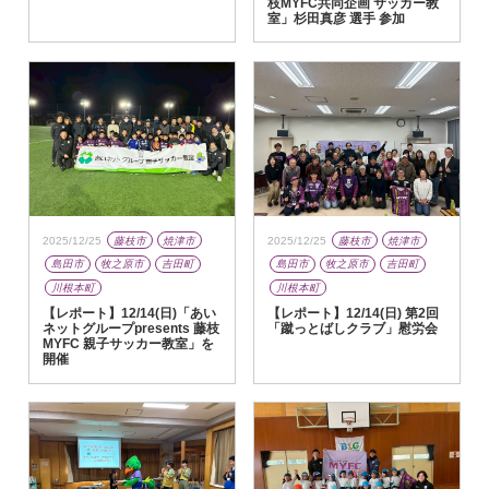
枝MYFC共同企画 サッカー教
室」杉田真彦 選手 参加
2025/12/25
藤枝市
焼津市
2025/12/25
藤枝市
焼津市
島田市
牧之原市
吉田町
島田市
牧之原市
吉田町
川根本町
川根本町
【レポート】12/14(日)「あい
【レポート】12/14(日) 第2回
ネットグループpresents 藤枝
「蹴っとばしクラブ」慰労会
MYFC 親子サッカー教室」を
開催