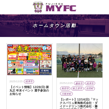
ホームタウン活動
2025/12/25
焼津市
2025/12/25
藤枝市
焼津市
【イベント情報】12/28(日) 新
島田市
牧之原市
吉田町
丸正 年末イベント 選手参加の
お知らせ
川根本町
【レポート】12/14(日)「マッ
クスバリュ東海株式会社・ダ
イドードリンコ株式会社・藤