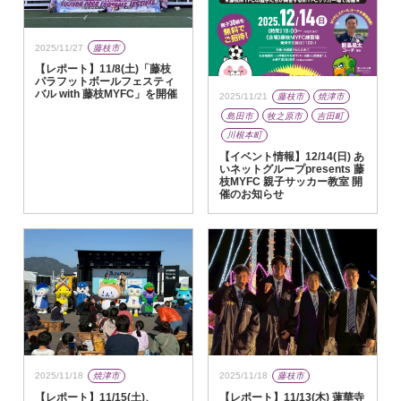
2025/11/27
藤枝市
【レポート】11/8(土)「藤枝
パラフットボールフェスティ
バル with 藤枝MYFC」を開催
2025/11/21
藤枝市
焼津市
島田市
牧之原市
吉田町
川根本町
【イベント情報】12/14(日) あ
いネットグループpresents 藤
枝MYFC 親子サッカー教室 開
催のお知らせ
2025/11/18
焼津市
2025/11/18
藤枝市
【レポート】11/15(土)、
【レポート】11/13(木) 蓮華寺