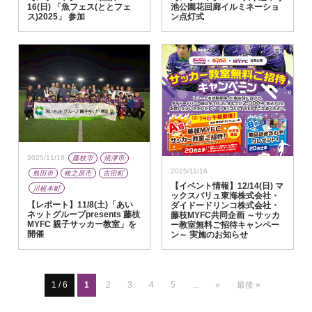
16(日) 「魚フェス(ととフェ
池公園花回廊イルミネーショ
ス)2025」 参加
ン点灯式
2025/11/18
藤枝市
焼津市
2025/11/16
島田市
牧之原市
吉田町
【イベント情報】12/14(日) マ
川根本町
ックスバリュ東海株式会社・
【レポート】11/8(土)「あい
ダイドードリンコ株式会社・
ネットグループpresents 藤枝
藤枝MYFC共同企画 ～サッカ
MYFC 親子サッカー教室」を
ー教室無料ご招待キャンペー
開催
ン～ 実施のお知らせ
1 / 6
1
2
3
4
5
...
»
最後 »