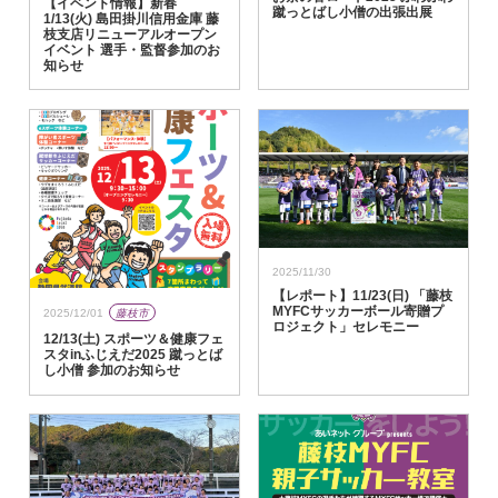
【イベント情報】新春
蹴っとばし小僧の出張出展
1/13(火) 島田掛川信用金庫 藤
枝支店リニューアルオープン
イベント 選手・監督参加のお
知らせ
2025/11/30
【レポート】11/23(日) 「藤枝
MYFCサッカーボール寄贈プ
2025/12/01
藤枝市
ロジェクト」セレモニー
12/13(土) スポーツ＆健康フェ
スタinふじえだ2025 蹴っとば
し小僧 参加のお知らせ