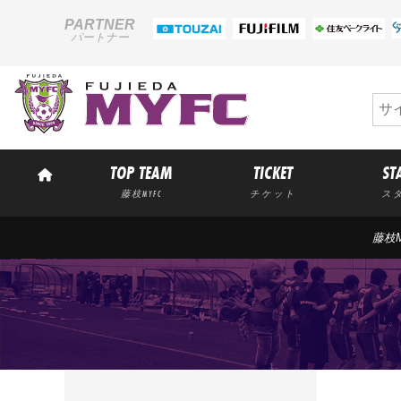
PARTNER
パートナー
TOP TEAM
TICKET
ST
藤枝MYFC
チケット
ス
藤枝M