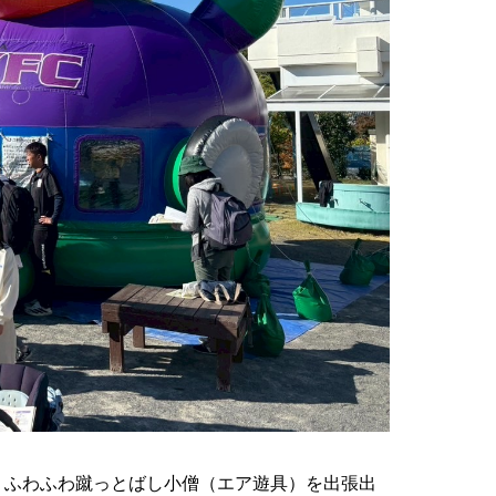
に、ふわふわ蹴っとばし小僧（エア遊具）を出張出