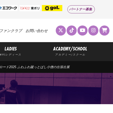
パートナー募集
ファンクラブ
お問い合わせ
LADIES
ACADEMY/SCHOOL
MYFCレディース
アカデミー/スクール
の香ロード2025 ふわふわ蹴っとばし小僧の出張出展