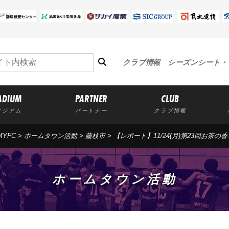
クラブ情報
シーズンシート・
ADIUM
PARTNER
CLUB
タジアム
パートナー
クラブ情報
YFC
>
ホームタウン活動
>
藤枝市
>
【レポート】11/24(月)第23回お茶
ホームタウン活動