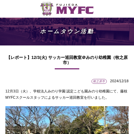
ホームタウン活動
【レポート】12/3(火) サッカー巡回教室＠みのり幼稚園（牧之原
市）
2024/12/18
牧之原市
12月3日（火）、学校法人みのり学園 認定こども園みのり幼稚園にて、藤枝
MYFCスクールスタッフによるサッカー巡回教室を行いました。