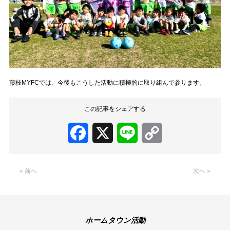
藤枝MYFCでは、今後もこうした活動に積極的に取り組んで参ります。
この記事をシェアする
Facebook
X
Line
Copy
Link
« 前へ
次へ »
ホームタウン活動