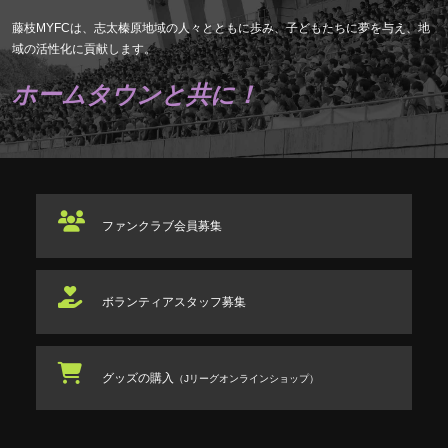
藤枝MYFCは、志太榛原地域の人々とともに歩み、子どもたちに夢を与え、地
域の活性化に貢献します。
ホームタウンと共に！
ファンクラブ
会員募集
ボランティアスタッフ
募集
グッズの購入
（Jリーグオンラインショップ）