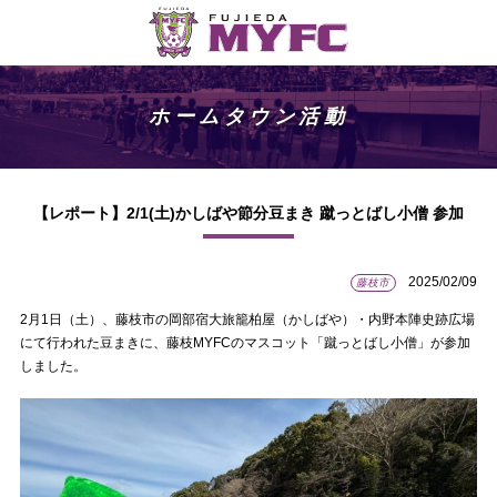
ホームタウン活動
【レポート】2/1(土)かしばや節分豆まき 蹴っとばし小僧 参加
2025/02/09
藤枝市
2月1日（土）、藤枝市の岡部宿大旅籠柏屋（かしばや）・内野本陣史跡広場
にて行われた豆まきに、藤枝MYFCのマスコット「蹴っとばし小僧」が参加
しました。