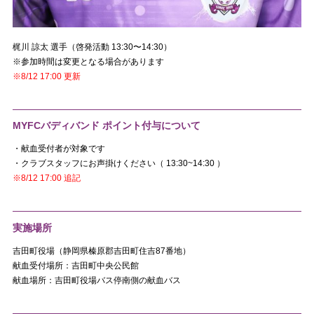
梶川 諒太 選手（啓発活動 13:30〜14:30）
※参加時間は変更となる場合があります
※8/12 17:00 更新
MYFCバディバンド ポイント付与について
・献血受付者が対象です
・クラブスタッフにお声掛けください（ 13:30~14:30 ）
※8/12 17:00 追記
実施場所
吉田町役場（静岡県榛原郡吉田町住吉87番地）
献血受付場所：吉田町中央公民館
献血場所：吉田町役場バス停南側の献血バス