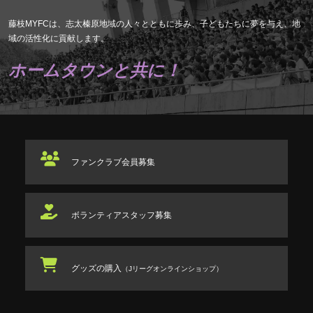
藤枝MYFCは、志太榛原地域の人々とともに歩み、子どもたちに夢を与え、地
域の活性化に貢献します。
ホームタウンと共に！
ファンクラブ
会員募集
ボランティアスタッフ
募集
グッズの購入
（Jリーグオンラインショップ）