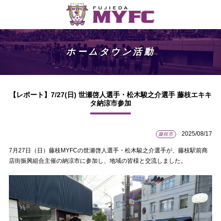
ホームタウン活動
【レポート】7/27(日) 世瀬啓人選手・松木駿之介選手 藤枝エキキ
タ納涼市参加
2025/08/17
藤枝市
7月27日（日）藤枝MYFCの世瀬啓人選手・松木駿之介選手が、藤枝駅前商
店街振興組合主催の納涼市に参加し、地域の皆様と交流しました。