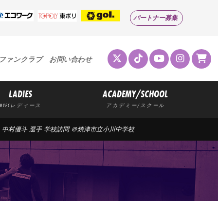
パートナー募集
ファンクラブ
お問い合わせ
LADIES
ACADEMY/SCHOOL
MYFCレディース
アカデミー/スクール
選手、中村優斗 選手 学校訪問 ＠焼津市立小川中学校