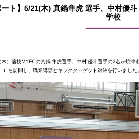
ート】5/21(木) 真鍋隼虎 選手、中村優
学校
日（木）藤枝MYFCの真鍋 隼虎選手、中村 優斗選手の2名が焼
」）を訪問し、職業講話とキックターゲット対決を行いました