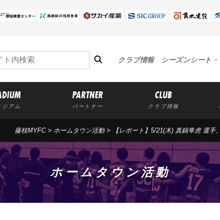
クラブ情報
シーズンシート・
ADIUM
PARTNER
CLUB
タジアム
パートナー
クラブ情報
藤枝MYFC
>
ホームタウン活動
>
【レポート】5/21(木) 真鍋隼虎 
ホームタウン活動