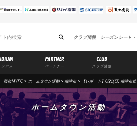
クラブ情報
シーズンシート・
ADIUM
PARTNER
CLUB
タジアム
パートナー
クラブ情報
藤枝MYFC
>
ホームタウン活動
>
焼津市
>
【レポート】6/21(日) 焼津
ホームタウン活動