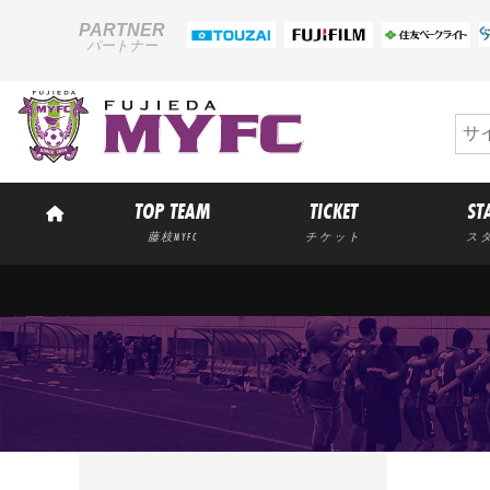
PARTNER
パートナー
TOP TEAM
TICKET
ST
藤枝MYFC
チケット
ス