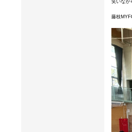
笑いなが
藤枝MY