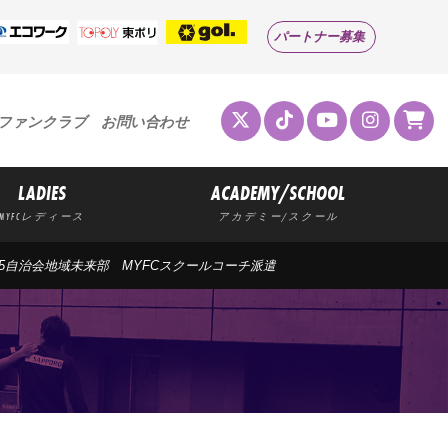
パートナー募集
ファンクラブ
お問い合わせ
LADIES
ACADEMY/SCHOOL
MYFCレディース
アカデミー/スクール
市第5自治会地域未来部 MYFCスクールコーチ派遣