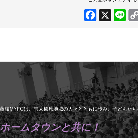
Facebook
X
Line
藤枝MYFCは、志太榛原地域の人々とともに歩み、子どもた
ホームタウンと共に！