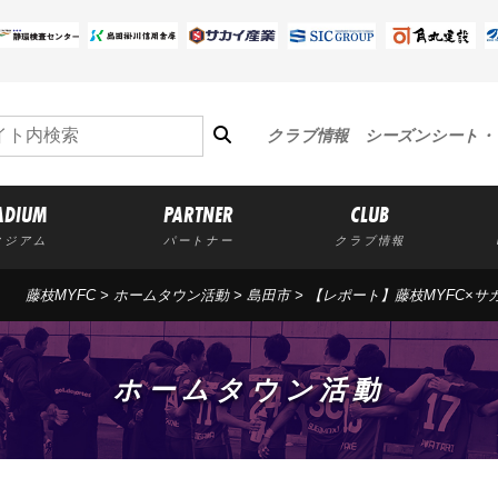
クラブ情報
シーズンシート・
ADIUM
PARTNER
CLUB
タジアム
パートナー
クラブ情報
藤枝MYFC
>
ホームタウン活動
>
島田市
>
【レポート】藤枝MYFC×サ
ホームタウン活動