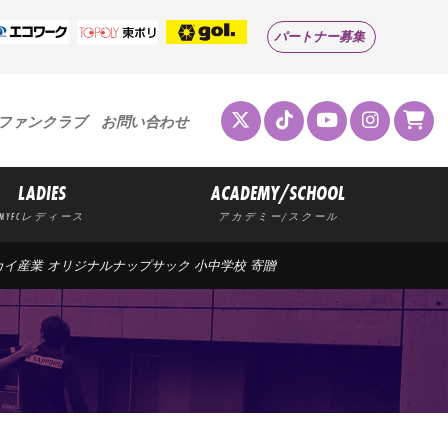
パートナー募集
ファンクラブ
お問い合わせ
LADIES
ACADEMY/SCHOOL
MYFCレディース
アカデミー/スクール
カイ産業 オリジナルナップサック 小中学校 寄贈