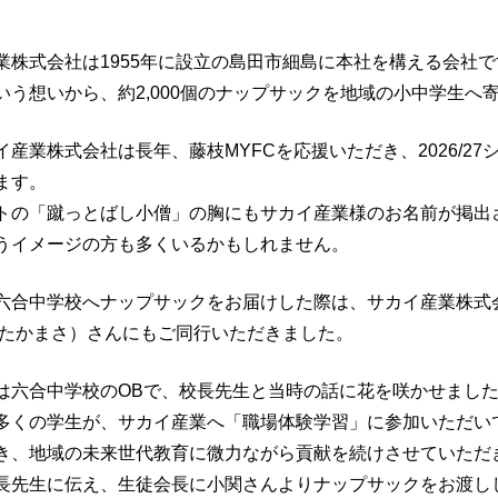
業株式会社は1955年に設立の島田市細島に本社を構える会社
いう想いから、約2,000個のナップサックを地域の小中学生へ
イ産業株式会社は長年、藤枝MYFCを応援いただき、2026/2
ます。
トの「蹴っとばし小僧」の胸にもサカイ産業様のお名前が掲出
うイメージの方も多くいるかもしれません。
六合中学校へナップサックをお届けした際は、サカイ産業株式会社
 たかまさ）さんにもご同行いただきました。
は六合中学校のOBで、校長先生と当時の話に花を咲かせまし
多くの学生が、サカイ産業へ「職場体験学習」に参加いただい
き、地域の未来世代教育に微力ながら貢献を続けさせていただ
長先生に伝え、生徒会長に小関さんよりナップサックをお渡し