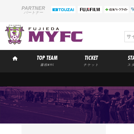
PARTNER
パートナー
TOP TEAM
TICKET
ST
藤枝MYFC
チケット
ス