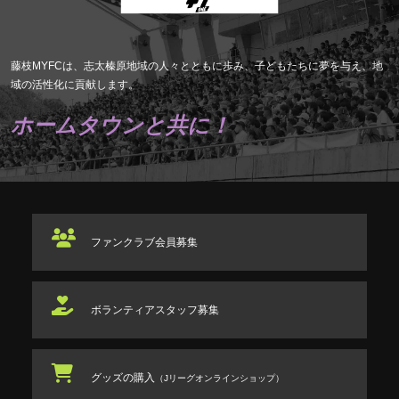
藤枝MYFCは、志太榛原地域の人々とともに歩み、子どもたちに夢を与え、地
域の活性化に貢献します。
ホームタウンと共に！
ファンクラブ
会員募集
ボランティアスタッフ
募集
グッズの購入
（Jリーグオンラインショップ）