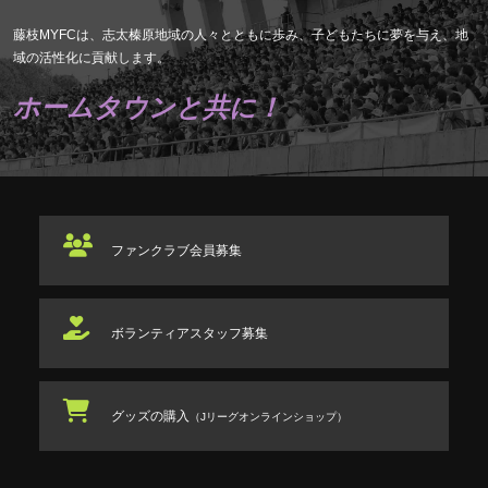
藤枝MYFCは、志太榛原地域の人々とともに歩み、子どもたちに夢を与え、地
域の活性化に貢献します。
ホームタウンと共に！
ファンクラブ
会員募集
ボランティアスタッフ
募集
グッズの購入
（Jリーグオンラインショップ）