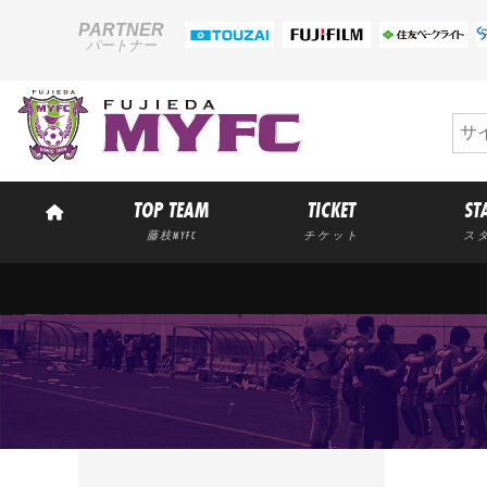
PARTNER
パートナー
TOP TEAM
TICKET
ST
藤枝MYFC
チケット
ス