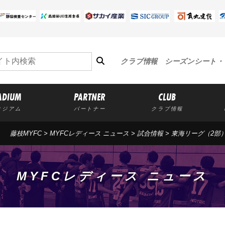
クラブ情報
シーズンシート・
ADIUM
PARTNER
CLUB
タジアム
パートナー
クラブ情報
藤枝MYFC
>
MYFCレディース ニュース
>
試合情報
>
東海リーグ（2部
MYFCレディース ニュース