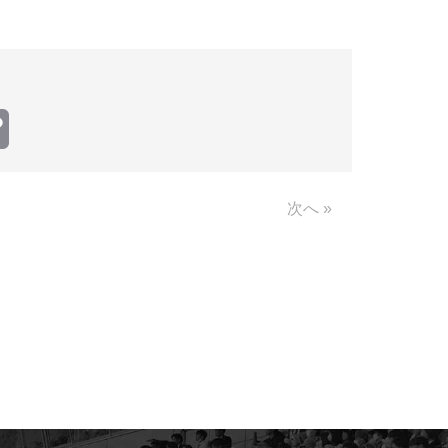
Copy
Link
次へ »