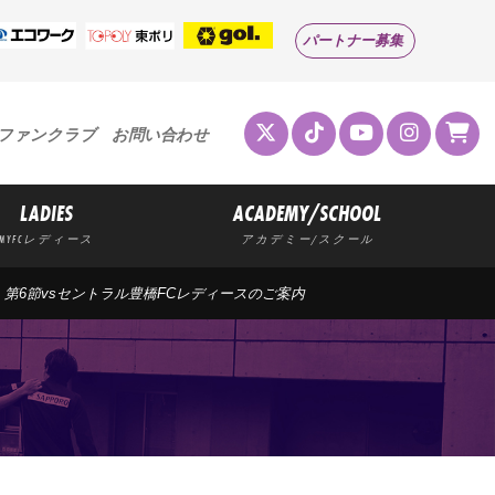
パートナー募集
ファンクラブ
お問い合わせ
LADIES
ACADEMY/SCHOOL
MYFCレディース
アカデミー/スクール
）第6節vsセントラル豊橋FCレディースのご案内