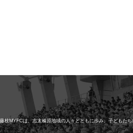
藤枝MYFCは、志太榛原地域の人々とともに歩み、子どもた