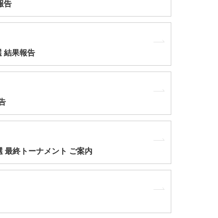
果報告
選 結果報告
報告
予選 最終トーナメント ご案内