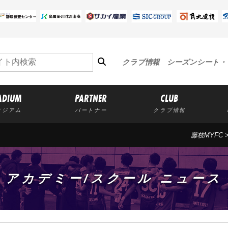
クラブ情報
シーズンシート・
ADIUM
PARTNER
CLUB
タジアム
パートナー
クラブ情報
藤枝MYFC
アカデミー/スクール ニュース