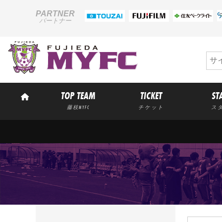
PARTNER
パートナー
TOP TEAM
TICKET
ST
藤枝MYFC
チケット
ス