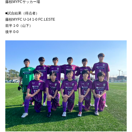
藤枝MYFCサッカー場
■試合結果（得点者）
藤枝MYFC U-14 1-0 FC.LESTE
前半 1-0（山下）
後半 0-0