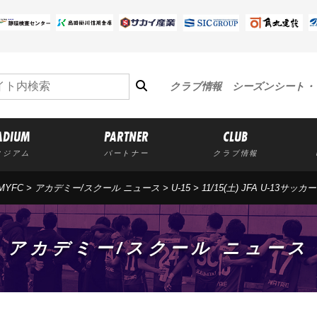
クラブ情報
シーズンシート・
ADIUM
PARTNER
CLUB
タジアム
パートナー
クラブ情報
MYFC
>
アカデミー/スクール ニュース
>
U-15
>
11/15(土) JFA U-13
アカデミー/スクール ニュース