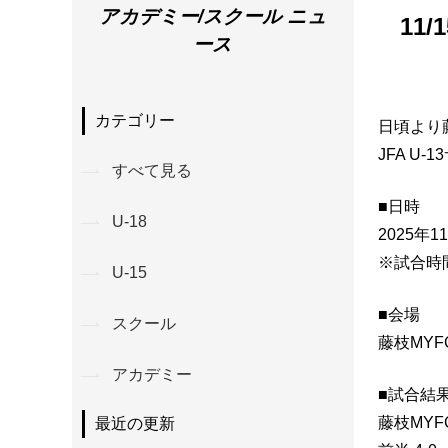
アカデミー/スクール ニュ
11
ース
カテゴリー
日頃より
JFA U
すべて見る
■日時
U-18
2025年
※試合時
U-15
■会場
スクール
藤枝MY
アカデミー
■試合結
藤枝MYFC 
最近の更新