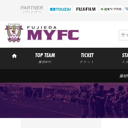
PARTNER
パートナー
TOP TEAM
TICKET
ST
藤枝MYFC
チケット
ス
藤枝