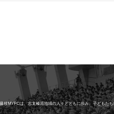
藤枝MYFCは、志太榛原地域の人々とともに歩み、子どもた