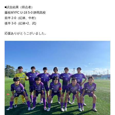
■試合結果（得点者）
藤枝MYFC U-18 5-0 静岡高校
前半 2-0（紅林、中村）
後半 3-0（紅林×2、武)
応援ありがとうございました。