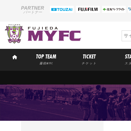
PARTNER
パートナー
TOP TEAM
TICKET
ST
藤枝MYFC
チケット
ス