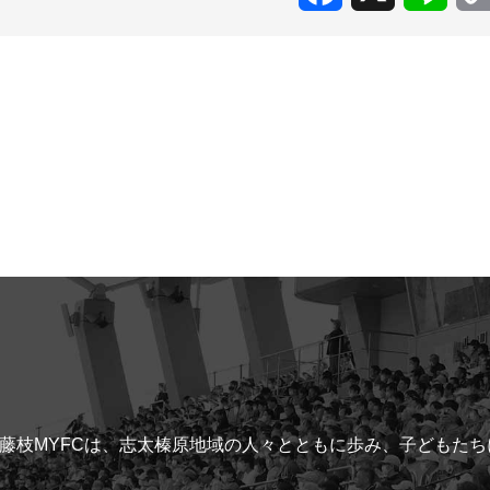
藤枝MYFCは、志太榛原地域の人々とともに歩み、子どもた