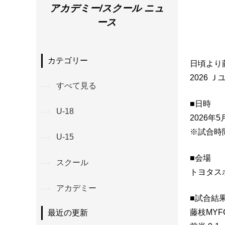
アカデミー/スクール ニュ
ース
カテゴリー
日頃より
2026
すべて見る
■日時
U-18
2026年
※試合時
U-15
■会場
スクール
トヨタス
アカデミー
■試合結
藤枝MYFC
最近の更新