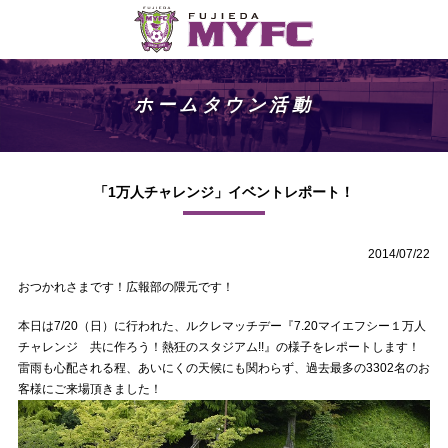
ホームタウン活動
「1万人チャレンジ」イベントレポート！
2014/07/22
おつかれさまです！広報部の隈元です！
本日は7/20（日）に行われた、ルクレマッチデー『7.20マイエフシー１万人
チャレンジ 共に作ろう！熱狂のスタジアム!!』の様子をレポートします！
雷雨も心配される程、あいにくの天候にも関わらず、過去最多の3302名のお
客様にご来場頂きました！