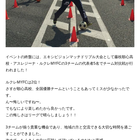
イベントの終盤には、エキシビジョンマッチドリブル大会として藤枝順心高
校・アスレジーナ・ルクレMYFCの3チームの代表者5名でチーム対抗戦が行
われました！
ルクレMYFCは2位！
さすが順心高校、全国優勝チームということもあってミスが少なかったで
す。
ん〜悔しいですね〜。
でもなにより楽しめたから良かったです。
この悔しさはリーグで晴らしましょう！！
3チームが揃う貴重な機会であり、地域の方と交流できる大切な時間を過ご
すことができました。