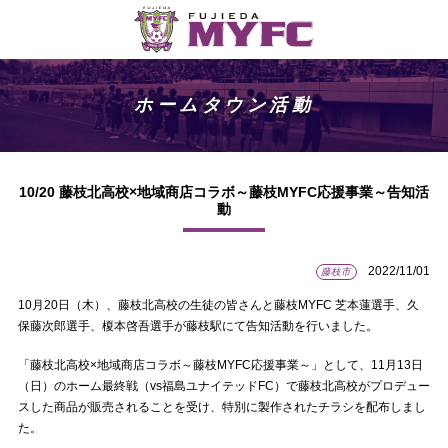
ホームタウン活動
10/20 藤枝北高校×地域商店コラボ～藤枝MYFC応援事業～告知活
動
2022/11/01
藤枝市
10月20日（木）、藤枝北高校の生徒の皆さんと藤枝MYFC 芝本蓮選手、久
保藤次郎選手、榎本啓吾選手が藤枝駅にて告知活動を行いました。
「藤枝北高校×地域商店コラボ～藤枝MYFC応援事業～」として、11月13日
（日）のホーム最終戦（vs福島ユナイテッドFC）で藤枝北高校がプロデュー
スした商品が販売されることを受け、特別に製作されたチラシを配布しまし
た。