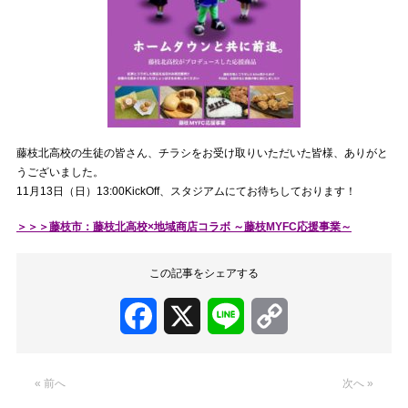
藤枝北高校の生徒の皆さん、チラシをお受け取りいただいた皆様、ありがと
うございました。
11月13日（日）13:00KickOff、スタジアムにてお待ちしております！
＞＞＞藤枝市：藤枝北高校×地域商店コラボ ～藤枝MYFC応援事業～
この記事をシェアする
Facebook
X
Line
Copy
Link
« 前へ
次へ »