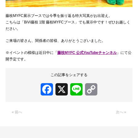
藤枝MYFC展示ブースでは今季を振り返る特大写真がお出迎え。
こちらは「BiVi藤枝 1階 藤枝MYFCブース」でも展示中です！ぜひお越しく
ださい。
ご来場の皆さん、関係者の皆様、ありがとうございました。
※イベントの模様は近日中に「
藤枝MYFC 公式YouTubeチャンネル
」にて公
開予定です。
この記事をシェアする
Facebook
X
Line
Copy
Link
« 前へ
次へ »