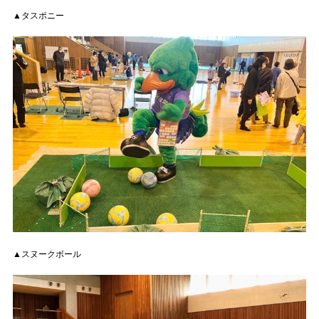
▲タスポニー
▲スヌークボール