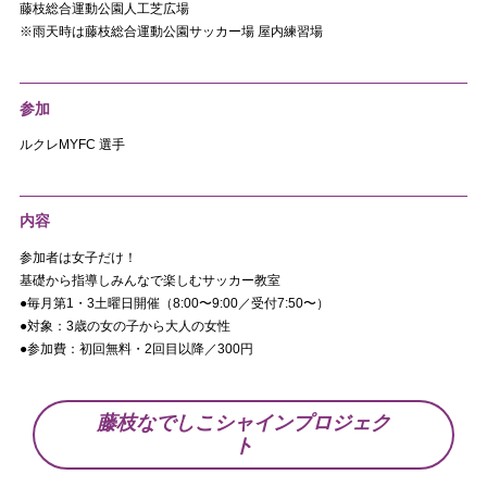
藤枝総合運動公園人工芝広場
※雨天時は藤枝総合運動公園サッカー場 屋内練習場
参加
ルクレMYFC 選手
内容
参加者は女子だけ！
基礎から指導しみんなで楽しむサッカー教室
●毎月第1・3土曜日開催（8:00〜9:00／受付7:50〜）
●対象：3歳の女の子から大人の女性
●参加費：初回無料・2回目以降／300円
藤枝なでしこシャインプロジェク
ト