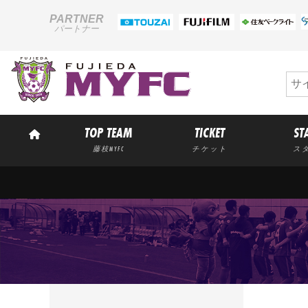
PARTNER
パートナー
TOP TEAM
TICKET
ST
藤枝MYFC
チケット
ス