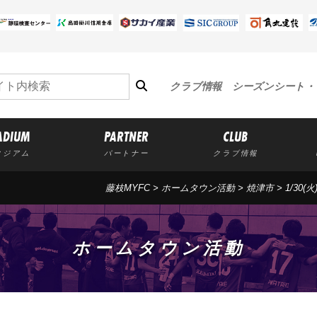
クラブ情報
シーズンシート・
ADIUM
PARTNER
CLUB
タジアム
パートナー
クラブ情報
藤枝MYFC
>
ホームタウン活動
>
焼津市
>
1/30
ホームタウン活動