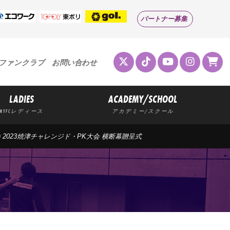
パートナー募集
ファンクラブ
お問い合わせ
LADIES
ACADEMY/SCHOOL
MYFCレディース
アカデミー/スクール
(火) 2023焼津チャレンジド・PK大会 横断幕贈呈式