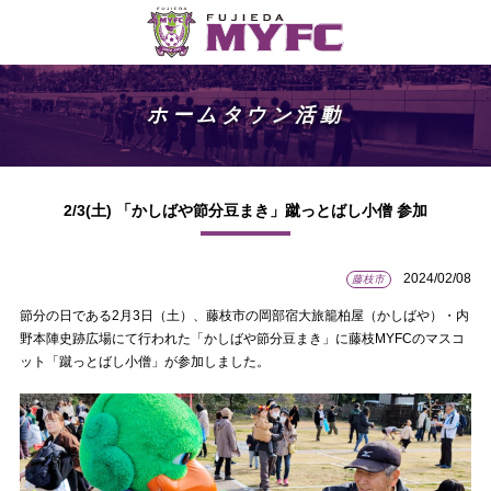
ホームタウン活動
2/3(土) 「かしばや節分豆まき」蹴っとばし小僧 参加
2024/02/08
藤枝市
節分の日である2月3日（土）、藤枝市の岡部宿大旅籠柏屋（かしばや）・内
野本陣史跡広場にて行われた「かしばや節分豆まき」に藤枝MYFCのマスコ
ット「蹴っとばし小僧」が参加しました。