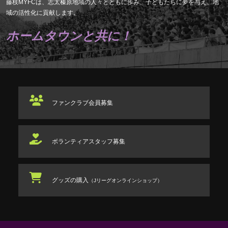
藤枝MYFCは、志太榛原地域の人々とともに歩み、子どもたちに夢を与え、地
域の活性化に貢献します。
ホームタウンと共に！
ファンクラブ
会員募集
ボランティアスタッフ
募集
グッズの購入
（Jリーグオンラインショップ）