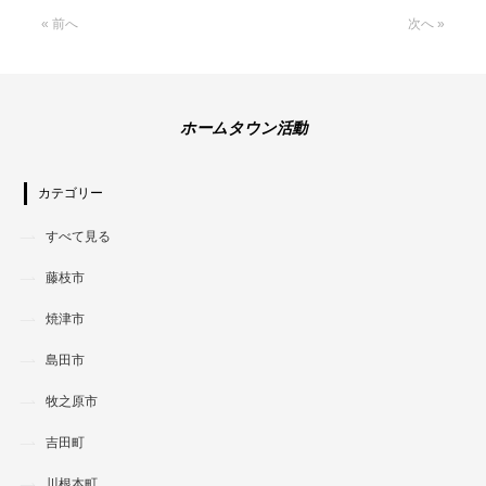
« 前へ
次へ »
ホームタウン活動
カテゴリー
すべて見る
藤枝市
焼津市
島田市
牧之原市
吉田町
川根本町