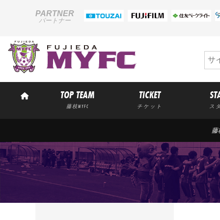
PARTNER
パートナー
TOP TEAM
TICKET
ST
藤枝MYFC
チケット
ス
藤