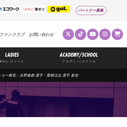
パートナー募集
ファンクラブ
お問い合わせ
LADIES
ACADEMY/SCHOOL
MYFCレディース
アカデミー/スクール
サッカー教室」永野修都 選手・栗栖汰志 選手 参加