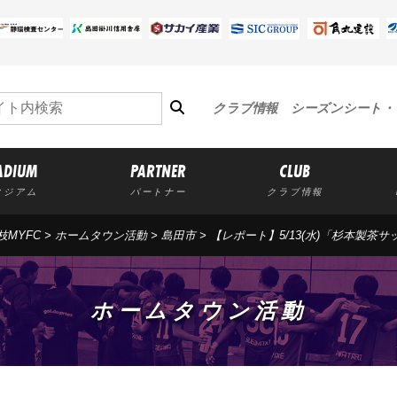
クラブ情報
シーズンシート・
ADIUM
PARTNER
CLUB
タジアム
パートナー
クラブ情報
枝MYFC
>
ホームタウン活動
>
島田市
>
【レポート】5/13(水)「杉本製茶
ホームタウン活動