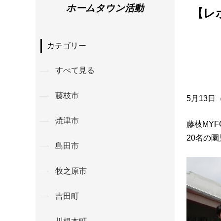
ホームタウン活動
【レ
カテゴリー
すべて見る
藤枝市
5月13
焼津市
藤枝MY
20名の
島田市
牧之原市
吉田町