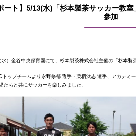
ポート】5/13(水)「杉本製茶サッカー教
参加
日（水）金谷中央保育園にて、杉本製茶株式会社主催の「杉本製
FCトップチームより永野修都 選手・栗栖汰志 選手、アカデ
園児たちと共にサッカーを楽しみました。