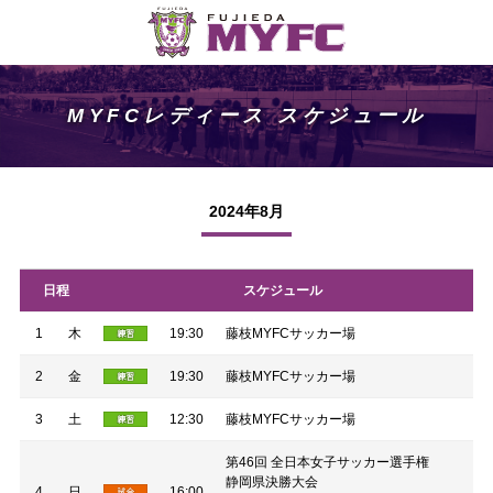
MYFCレディース スケジュール
2024年8月
日程
スケジュール
1
木
19:30
藤枝MYFCサッカー場
2
金
19:30
藤枝MYFCサッカー場
3
土
12:30
藤枝MYFCサッカー場
第46回 全日本女子サッカー選手権
静岡県決勝大会
4
日
16:00