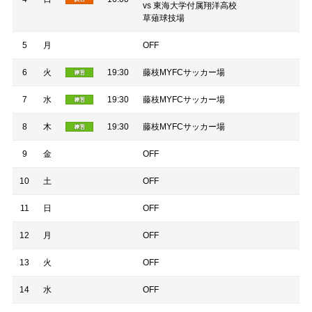
vs 東海大学付属翔洋高校
草薙球技場
5
月
OFF
6
火
19:30
藤枝MYFCサッカー場
7
水
19:30
藤枝MYFCサッカー場
8
木
19:30
藤枝MYFCサッカー場
9
金
OFF
10
土
OFF
11
日
OFF
12
月
OFF
13
火
OFF
14
水
OFF