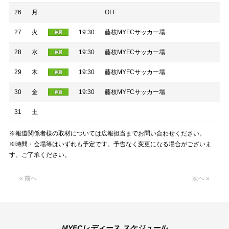
26
月
OFF
27
火
19:30
藤枝MYFCサッカー場
28
水
19:30
藤枝MYFCサッカー場
29
木
19:30
藤枝MYFCサッカー場
30
金
19:30
藤枝MYFCサッカー場
31
土
※報道関係者様の取材については広報担当までお問い合わせください。
※時間・会場等はいずれも予定です。予告なく変更になる場合がございま
す、ご了承ください。
« 前へ
次へ »
MYFCレディース スケジュール