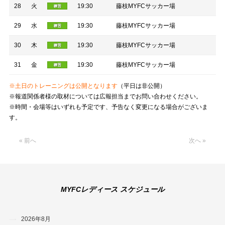
28
火
19:30
藤枝MYFCサッカー場
29
水
19:30
藤枝MYFCサッカー場
30
木
19:30
藤枝MYFCサッカー場
31
金
19:30
藤枝MYFCサッカー場
※土日のトレーニングは公開となります
（平日は非公開）
※報道関係者様の取材については広報担当までお問い合わせください。
※時間・会場等はいずれも予定です、予告なく変更になる場合がございま
す。
« 前へ
次へ »
MYFCレディース スケジュール
2026年8月