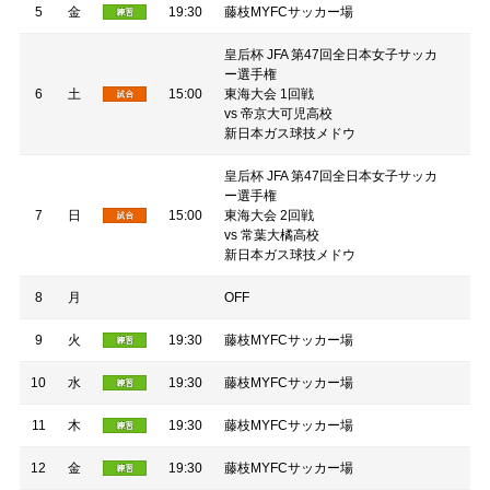
5
金
19:30
藤枝MYFCサッカー場
皇后杯 JFA 第47回全日本女子サッカ
ー選手権
6
土
15:00
東海大会 1回戦
vs 帝京大可児高校
新日本ガス球技メドウ
皇后杯 JFA 第47回全日本女子サッカ
ー選手権
7
日
15:00
東海大会 2回戦
vs 常葉大橘高校
新日本ガス球技メドウ
8
月
OFF
9
火
19:30
藤枝MYFCサッカー場
10
水
19:30
藤枝MYFCサッカー場
11
木
19:30
藤枝MYFCサッカー場
12
金
19:30
藤枝MYFCサッカー場