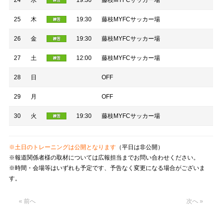
24
水
19:30
藤枝MYFCサッカー場
25
木
19:30
藤枝MYFCサッカー場
26
金
19:30
藤枝MYFCサッカー場
27
土
12:00
藤枝MYFCサッカー場
28
日
OFF
29
月
OFF
30
火
19:30
藤枝MYFCサッカー場
※土日のトレーニングは公開となります
（平日は非公開）
※報道関係者様の取材については広報担当までお問い合わせください。
※時間・会場等はいずれも予定です、予告なく変更になる場合がございま
す。
« 前へ
次へ »