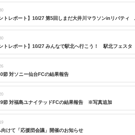
30
ントレポート】10/27 第5回しまだ大井川マラソンinリバテ
30
ントレポート】10/27 みんなで駅北へ行こう！ 駅北フェスタ
26
第30節 対ソニー仙台FCの結果報告
20
第29節 対福島ユナイテッドFCの結果報告 ※写真追加
19
へ向けて「応援団会議」開催のお知らせ