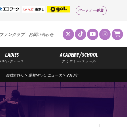
パートナー募集
ファンクラブ
お問い合わせ
LADIES
ACADEMY/SCHOOL
MYFCレディース
アカデミー/スクール
藤枝MYFC
>
藤枝MYFC ニュース
>
2013年