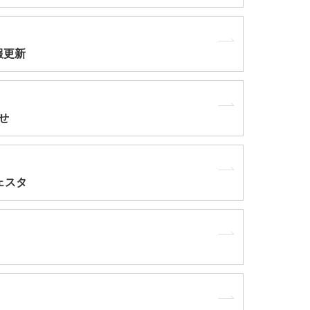
報更新
せ
ェスタ