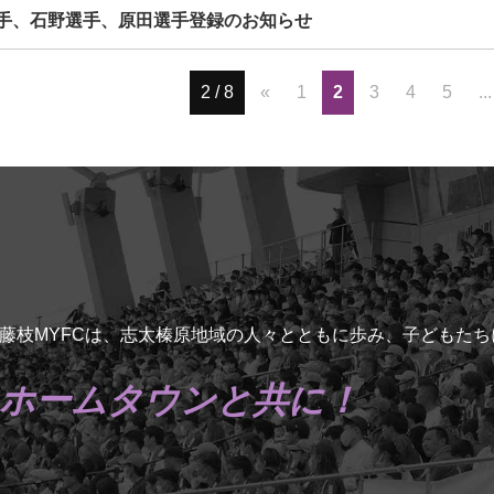
手、石野選手、原田選手登録のお知らせ
2 / 8
«
1
2
3
4
5
...
藤枝MYFCは、志太榛原地域の人々とともに歩み、子どもた
ホームタウンと共に！