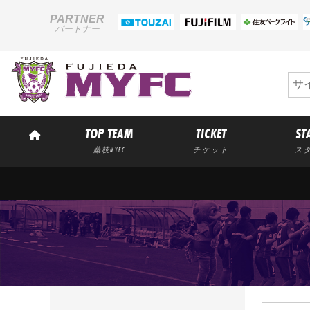
PARTNER
パートナー
TOP TEAM
TICKET
ST
藤枝MYFC
チケット
ス