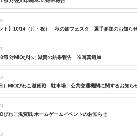
27節 対佐川印刷SCの結果報告
13
ント】10/14（月・祝） 秋の鮪フェスタ 選手参加のお知ら
06
第28節 対MIOびわこ滋賀の結果報告 ※写真追加
04
6（日）MIOびわこ滋賀戦 駐車場、公共交通機関に関するお知ら
04
6 MIOびわこ滋賀戦 ホームゲームイベントのお知らせ
04