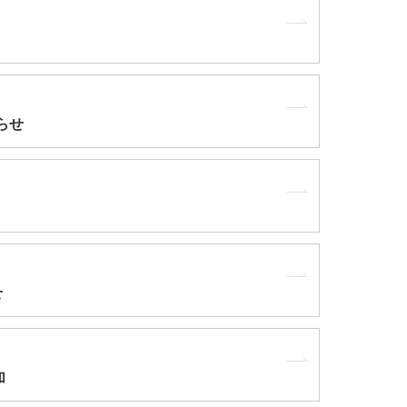
らせ
せ
加