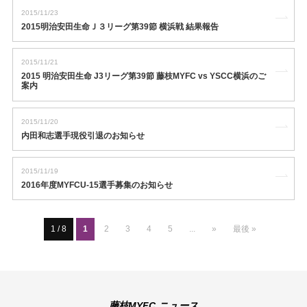
2015/11/23
2015明治安田生命Ｊ３リーグ第39節 横浜戦 結果報告
2015/11/21
2015 明治安田生命 J3リーグ第39節 藤枝MYFC vs YSCC横浜のご
案内
2015/11/20
内田和志選手現役引退のお知らせ
2015/11/19
2016年度MYFCU-15選手募集のお知らせ
1 / 8
1
2
3
4
5
...
»
最後 »
藤枝MYFC ニュース