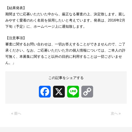
【結果発表】
期間までに応募いただいた中から、厳正なる審査の上、決定致します。親し
みやすく愛着のわく名前を採用したいと考えています。発表は、2016年2月
下旬（予定）に、ホームページ上に通知致します。
【注意事項】
審査に関するお問い合わせは、一切お答えすることができませんので、ご了
承ください。なお、ご応募いただいた方の個人情報については、ご本人の許
可無く、本募集に関すること以外の目的に利用することは一切ございませ
ん。」
この記事をシェアする
Facebook
X
Line
Copy
Link
« 前へ
次へ »