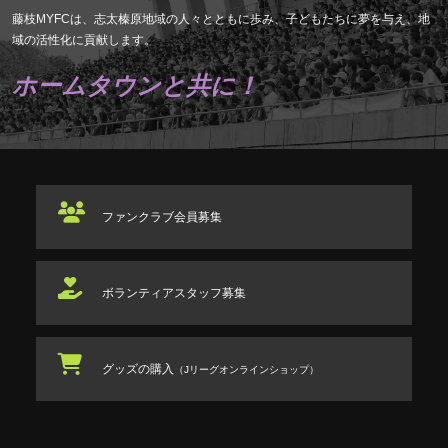
藤枝MYFCは、志太榛原地域の人々とともに歩み、子どもたちに夢を与え、地
域の活性化に貢献します。
ホームタウンと共に！
ファンクラブ
会員募集
ボランティアスタッフ
募集
グッズの購入
（Jリーグオンラインショップ）