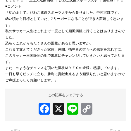
ＬＥＯ ＦＣ → 立正大淞南高校 → びわこ成蹊スポーツ大学 → 藤枝ＭＹＦＣ
■コメント
「初めまして。びわこ成蹊スポーツ大学から参りました、中村宏輝です。
幼い頃から目標としていた、J リーガーになることができ大変嬉しく思いま
す。
私のサッカー人生はこれまで一度として順風満帆に行くことはありませんで
した。
恐らくこれからもたくさんの困難があると思いますが、
これまで支えてくださった家族、仲間、指導者の方々への感謝を忘れずに、
このサッカー王国静岡の地で果敢にチャレンジしていきたいと思っておりま
す。
またこのようなチャンスを頂いた藤枝ＭＹＦＣの皆様に感謝しています。
一日も早くピッチに立ち、勝利に貢献出来るよう頑張りたいと思いますので
ご声援よろしくお願いします。」
この記事をシェアする
Facebook
X
Line
Copy
Link
« 前へ
次へ »