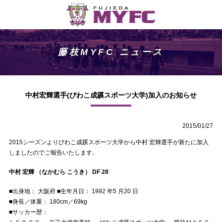
藤枝MYFC ニュース
中村宏輝選手(びわこ成蹊スポーツ大学)加入のお知らせ
2015/01/27
2015シーズンよりびわこ成蹊スポーツ大学から中村 宏輝選手が新たに加入
しましたのでご報告いたします。
中村 宏輝 （なかむら こうき） DF 28
■出身地： 大阪府 ■生年月日： 1992 年5 月20 日
■身長／体重： 180cm／69kg
■サッカー歴：